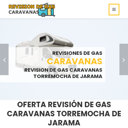
REVISIONES DE
REVISIONES DE GAS
ROULOTS
GAS
REVISIONES DE GAS
SOMOS ESPECIALISTAS EN
AUTOCARAVANAS
CARAVANAS
REVISIONES DE GAS
REVISION DE GAS CARAVANAS
LLAMENOS:
LLAMENOS:
>
TORREMOCHA DE JARAMA
OFERTA REVISIÓN DE GAS
CARAVANAS TORREMOCHA DE
JARAMA