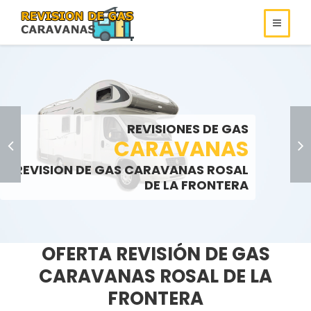
REVISIONES DE
REVISIONES DE GAS
ROULOTS
GAS
REVISIONES DE GAS
SOMOS ESPECIALISTAS EN
AUTOCARAVANAS
CARAVANAS
REVISIONES DE GAS
REVISION DE GAS CARAVANAS ROSAL
LLAMENOS:
LLAMENOS:
>
DE LA FRONTERA
OFERTA REVISIÓN DE GAS
CARAVANAS ROSAL DE LA
FRONTERA