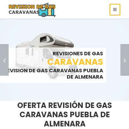
REVISIONES DE
REVISIONES DE GAS
ROULOTS
GAS
REVISIONES DE GAS
SOMOS ESPECIALISTAS EN
AUTOCARAVANAS
CARAVANAS
REVISIONES DE GAS
REVISION DE GAS CARAVANAS PUEBLA
LLAMENOS:
LLAMENOS:
>
DE ALMENARA
OFERTA REVISIÓN DE GAS
CARAVANAS PUEBLA DE
ALMENARA