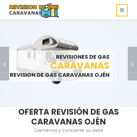
REVISIONES DE
REVISIONES DE GAS
ROULOTS
GAS
REVISIONES DE GAS
SOMOS ESPECIALISTAS EN
AUTOCARAVANAS
CARAVANAS
REVISIONES DE GAS
REVISION DE GAS CARAVANAS OJÉN
LLAMENOS:
LLAMENOS:
>
OFERTA REVISIÓN DE GAS
CARAVANAS OJÉN
Llamenos y concierte su visita