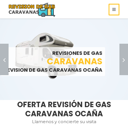
REVISIONES DE
REVISIONES DE GAS
ROULOTS
GAS
REVISIONES DE GAS
SOMOS ESPECIALISTAS EN
AUTOCARAVANAS
CARAVANAS
REVISIONES DE GAS
REVISION DE GAS CARAVANAS OCAÑA
LLAMENOS:
LLAMENOS:
>
OFERTA REVISIÓN DE GAS
CARAVANAS OCAÑA
Llamenos y concierte su visita