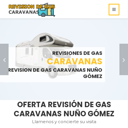
REVISIONES DE
REVISIONES DE GAS
ROULOTS
GAS
REVISIONES DE GAS
SOMOS ESPECIALISTAS EN
AUTOCARAVANAS
CARAVANAS
REVISIONES DE GAS
REVISION DE GAS CARAVANAS NUÑO
LLAMENOS:
LLAMENOS:
>
GÓMEZ
OFERTA REVISIÓN DE GAS
CARAVANAS NUÑO GÓMEZ
Llamenos y concierte su visita