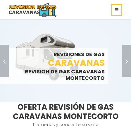
REVISIONES DE
REVISIONES DE GAS
ROULOTS
GAS
REVISIONES DE GAS
SOMOS ESPECIALISTAS EN
AUTOCARAVANAS
CARAVANAS
REVISIONES DE GAS
REVISION DE GAS CARAVANAS
LLAMENOS:
LLAMENOS:
>
MONTECORTO
OFERTA REVISIÓN DE GAS
CARAVANAS MONTECORTO
Llamenos y concierte su visita