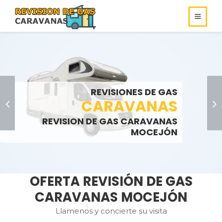
REVISIONES DE
REVISIONES DE GAS
ROULOTS
GAS
REVISIONES DE GAS
SOMOS ESPECIALISTAS EN
AUTOCARAVANAS
CARAVANAS
REVISIONES DE GAS
REVISION DE GAS CARAVANAS
LLAMENOS:
LLAMENOS:
>
MOCEJÓN
OFERTA REVISIÓN DE GAS
CARAVANAS MOCEJÓN
Llamenos y concierte su visita