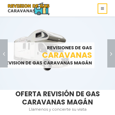
REVISIONES DE
REVISIONES DE GAS
ROULOTS
GAS
REVISIONES DE GAS
SOMOS ESPECIALISTAS EN
AUTOCARAVANAS
CARAVANAS
REVISIONES DE GAS
REVISION DE GAS CARAVANAS MAGÁN
LLAMENOS:
LLAMENOS:
>
OFERTA REVISIÓN DE GAS
CARAVANAS MAGÁN
Llamenos y concierte su visita