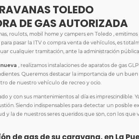
ARAVANAS TOLEDO
ORA DE GAS AUTORIZADA
s, roulots, mobil home y campers en Toledo , emitimos el
 para pasar la ITV o compra venta de vehículos, es totalm
tuar cualquier tramitación, ante la administración pública
lanueva
, realizamos instalaciones de aparatos de gas GLP,
ondientes. Queremos destacar la importancia de un bue
ro de nuestro vehículo de recreo y ocio.
do y con sus mantenimientos al día es imprescindible. Ya 
tión. Siendo indispensables para detectar un posible e
d y la de nuestros seres queridos que son, con los que 
sión de gas de su caravana, en La P