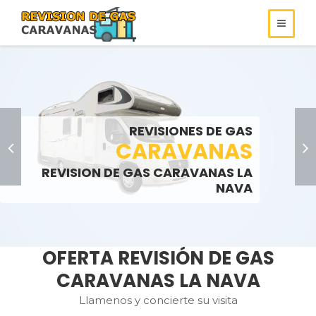
REVISIONES DE
REVISIONES DE GAS
ROULOTS
GAS
REVISIONES DE GAS
SOMOS ESPECIALISTAS EN
AUTOCARAVANAS
CARAVANAS
REVISIONES DE GAS
REVISION DE GAS CARAVANAS LA
LLAMENOS:
LLAMENOS:
>
NAVA
OFERTA REVISIÓN DE GAS
CARAVANAS LA NAVA
Llamenos y concierte su visita