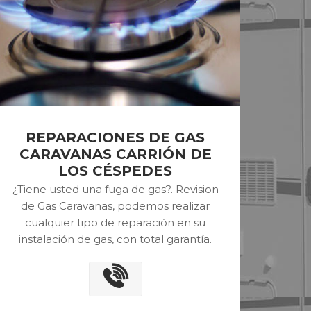
REPARACIONES DE GAS
CARAVANAS CARRIÓN DE
LOS CÉSPEDES
¿Tiene usted una fuga de gas?. Revision
de Gas Caravanas, podemos realizar
cualquier tipo de reparación en su
instalación de gas, con total garantía.