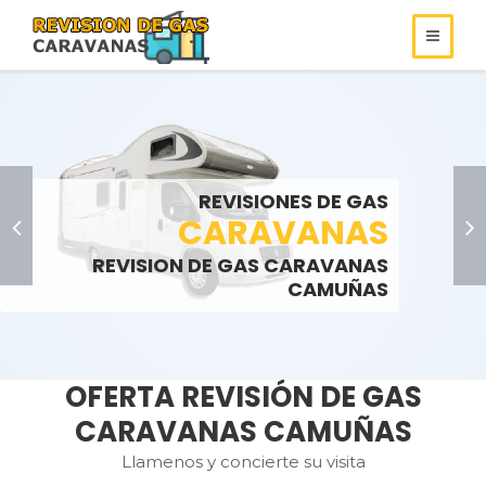
REVISIONES DE
REVISIONES DE GAS
ROULOTS
GAS
REVISIONES DE GAS
SOMOS ESPECIALISTAS EN
AUTOCARAVANAS
CARAVANAS
REVISIONES DE GAS
REVISION DE GAS CARAVANAS
LLAMENOS:
LLAMENOS:
>
CAMUÑAS
OFERTA REVISIÓN DE GAS
CARAVANAS CAMUÑAS
Llamenos y concierte su visita